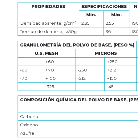
PROPIEDADES
ESPECIFICACIONES
N
Mín.
Máx.
3
Densidad aparente, g/cm
2,35
2,55
IS
Tiempo de derrame, s/50g
–
36
IS
GRANULOMETRÍA DEL POLVO DE BASE, (PESO %)
U.S. MESH
MICRONS
+60
+250
-60
+70
-250
+212
-70
+100
-212
+150
-325
-45
COMPOSICIÓN QUÍMICA DEL POLVO DE BASE, (PE
Carbono
Oxígeno
Azufre