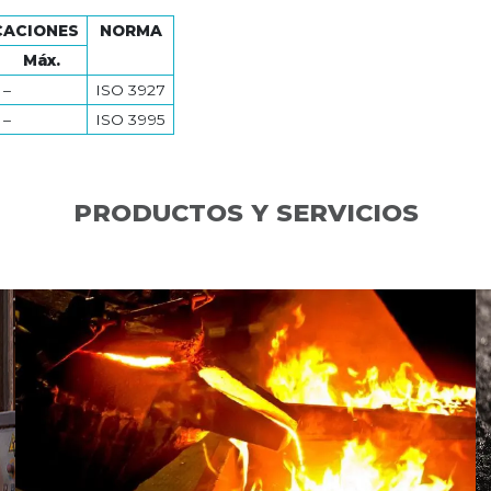
CACIONES
NORMA
Máx.
–
ISO 3927
–
ISO 3995
PRODUCTOS PARA FUNDICIÓN
PRODUCTOS Y SERVICIOS
SERVICIOS DE RECICLADO