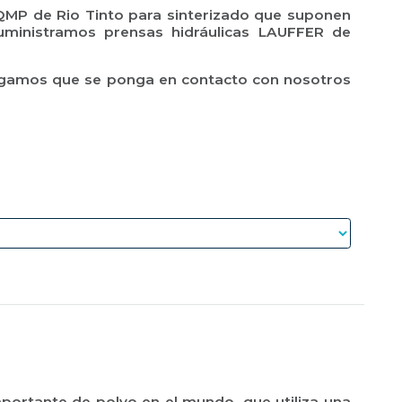
QMP de Rio Tinto para sinterizado que suponen
uministramos prensas hidráulicas LAUFFER de
e rogamos que se ponga en contacto con nosotros
portante de polvo en el mundo, que utiliza una