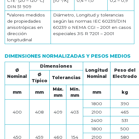
CTE* (20 – 120º C)
[10
/K]
0,4 – 1,0
0,2 – 0,9
DIN 51 909
*Valores medidos
Diámetro, Longitud y tolerancias
de propiedades
según las normas IEC 60239/DIN
anisotrópicas en
60239 o NEMA CGI – 2001 en casos
dirección
especiales JIS R 7201 – 2001
longitudinal
DIMENSIONES NORMALIZADAS Y PESOS MEDIOS
Dimensiones
Ø
Longitud
Peso del
Ø
Nominal
Nominal
Electrodo
Tolerancias
Típico
Máx.
Mín.
mm
mm
mm
kg
mm
mm
1800
390
400
408
409
403
2100
465
2400
531
1800
500
450
459
460
154
2100
580