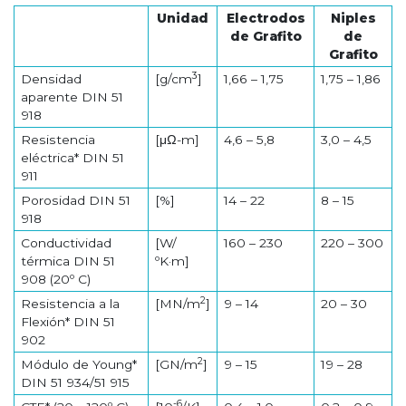
Unidad
Electrodos
Niples
de Grafito
de
Grafito
3
Densidad
[g/cm
]
1,66 – 1,75
1,75 – 1,86
aparente DIN 51
918
Resistencia
[μΩ-m]
4,6 – 5,8
3,0 – 4,5
eléctrica* DIN 51
911
Porosidad DIN 51
[%]
14 – 22
8 – 15
918
Conductividad
[W/
160 – 230
220 – 300
térmica DIN 51
ºK·m]
908 (20º C)
2
Resistencia a la
[MN/m
]
9 – 14
20 – 30
Flexión* DIN 51
902
2
Módulo de Young*
[GN/m
]
9 – 15
19 – 28
DIN 51 934/51 915
-6