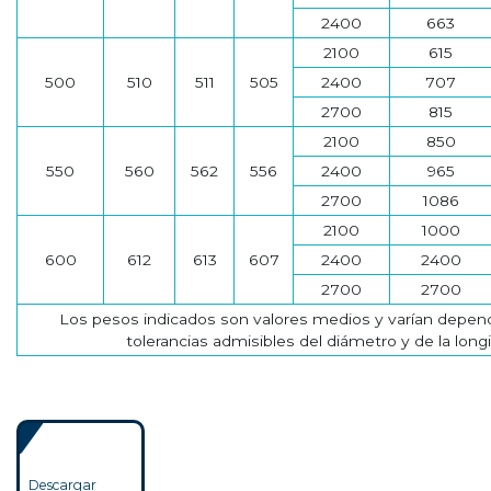
2400
663
2100
615
500
510
511
505
2400
707
2700
815
2100
850
550
560
562
556
2400
965
2700
1086
2100
1000
600
612
613
607
2400
2400
2700
2700
Los pesos indicados son valores medios y varían depen
tolerancias admisibles del diámetro y de la longi
Descargar