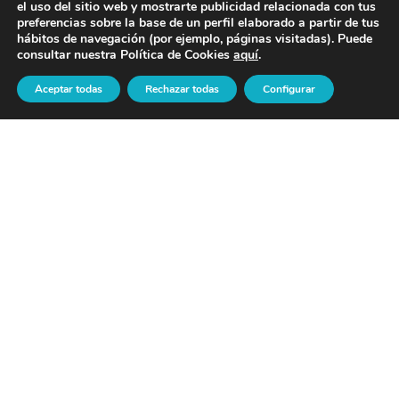
el uso del sitio web y mostrarte publicidad relacionada con tus
preferencias sobre la base de un perfil elaborado a partir de tus
hábitos de navegación (por ejemplo, páginas visitadas). Puede
consultar nuestra Política de Cookies
aquí
.
Aceptar todas
Rechazar todas
Configurar
INOCULANTES Y PRODUCTOS QUÍMICOS:
MAXIMIZANDO LA CALIDAD EN LA FUNDICIÓN
04/08/2026
En la industria de la fundición de hierro, lograr piezas con
propiedades mecánicas óptimas y libres de
defectos
microestructurales depende directamente
del control en la fase de solidificación.