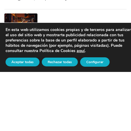
En esta web utilizamos cookies propias y de terceros para analizar
el uso del sitio web y mostrarte publicidad relacionada con tus
preferencias sobre la base de un perfil elaborado a partir de tus
CROMO: PROPIEDADES MECÁNICAS Y SU
hábitos de navegación (por ejemplo, páginas visitadas). Puede
PAPEL EN EL ENDURECIMIENTO DEL ACERO
consultar nuestra Política de Cookies
aquí
.
23/07/2026
Aceptar todas
Rechazar todas
Configurar
GESTIÓN DE RESIDUOS Y CHATARRA DE ACERO
INOXIDABLE EN LA FUNDICIÓN
07/07/2026
¿Necesita hacernos alguna pregunta?