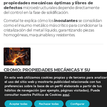
propiedades mecánicas óptimas y libres de
defectos
microestructurales depende directamente
del control en la fase de solidificación.
Cometal
te explica cómo los
inoculantes
se consolidan
como el insumo metálico más crítico para condicionar la
cristalización del metal líquido, garantizando piezas
homogéneas, maquinables y resistentes.
CROMO: PROPIEDADES MECÁNICAS Y SU
PAPEL EN EL ENDURECIMIENTO DEL ACERO
En esta web utilizamos cookies propias y de terceros para analizar
23/07/2026
el uso del sitio web y mostrarte publicidad relacionada con tus
preferencias sobre la base de un perfil elaborado a partir de tus
hábitos de navegación (por ejemplo, páginas visitadas). Puede
consultar nuestra Política de Cookies
aquí
.
Aceptar todas
Rechazar todas
Configurar